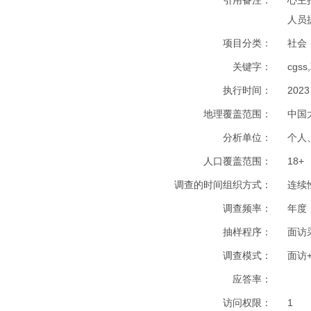
引用备注
：
心主
人员
项目分类
：
社会
关键字
：
cgs
执行时间
：
2023
地理覆盖范围
：
中国
分析单位
：
个人
人口覆盖范围
：
18+
调查的时间组织方式
：
连续
调查频率
：
年度
抽样程序
：
面访
调查模式
：
面访
应答率
：
访问权限
：
1