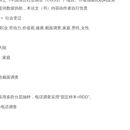
持之《中国综合社会调查（CGSS）》项目。作者感谢此机构及其
提供数据协助，本论文（书）内容由作者自行负责
 > 社会变迁
s,职业,劳动力,价值观,健康,截面调查,家庭,男性,女性,
大陆
、家庭
性截面调查
采用多阶分层抽样，电话调查采用“固定样本+RDD”。
+电话调查