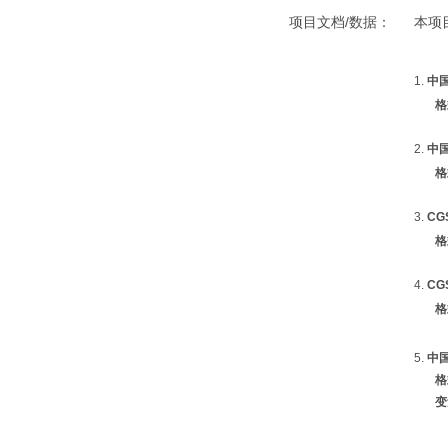
项目文档/数据：
本项
中
格
中
格
CG
格
CG
格
中
格
变