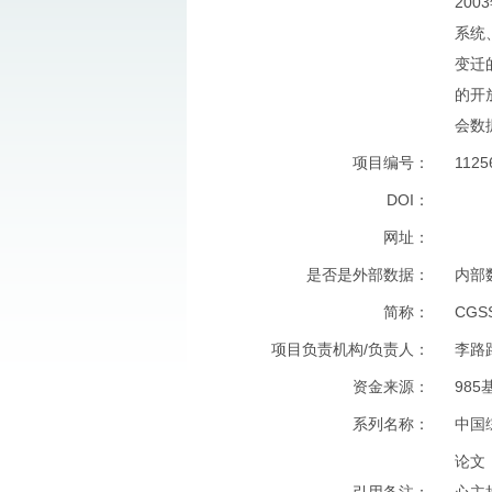
20
系统
变迁
的开
会数
项目编号
：
1125
DOI
：
网址
：
是否是外部数据
：
内部
简称
：
CGS
项目负责机构/负责人
：
李路
资金来源
：
98
系列名称
：
中国
论文